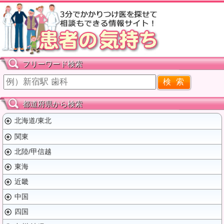
フリーワード検索
都道府県から検索
北海道/東北
関東
北陸/甲信越
東海
近畿
中国
四国