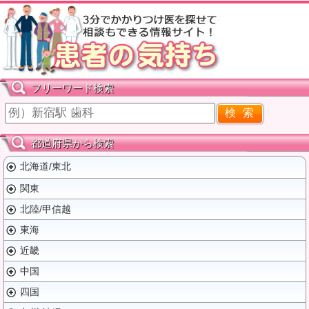
フリーワード検索
都道府県から検索
北海道/東北
関東
北陸/甲信越
東海
近畿
中国
四国