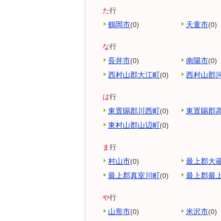
た
行
鶴岡市
天童市
(0)
(0)
な
行
長井市
南陽市
(0)
(0)
西村山郡大江町
西村山郡
(0)
は
行
東置賜郡川西町
東置賜郡
(0)
東村山郡山辺町
(0)
ま
行
村山市
最上郡大
(0)
最上郡真室川町
最上郡最
(0)
や
行
山形市
米沢市
(0)
(0)