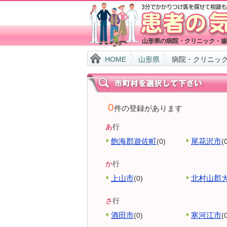
山形県の病院・クリニック・歯
HOME
山形県
病院・クリニッ
0
件の登録があります
あ
行
飽海郡遊佐町
尾花沢市
(0)
(
か
行
上山市
北村山郡
(0)
さ
行
酒田市
寒河江市
(0)
(