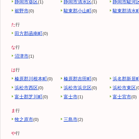
静岡市葵区
静岡市清水区
静岡市駿河
(1)
(1)
裾野市
駿東郡小山町
駿東郡清水
(0)
(0)
た
行
田方郡函南町
(0)
な
行
沼津市
(1)
は
行
榛原郡川根本町
榛原郡吉田町
浜名郡新居
(0)
(0)
浜松市西区
浜松市浜北区
浜松市東区
(0)
(0)
(
富士郡芝川町
富士市
富士宮市
(0)
(1)
(0)
ま
行
牧之原市
三島市
(0)
(2)
や
行