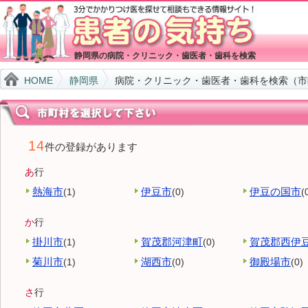
静岡県の病院・クリニック・歯医者・歯科を検索
HOME
静岡県
病院・クリニック・歯医者・歯科を検索（市
14
件の登録があります
あ
行
熱海市
伊豆市
伊豆の国市
(1)
(0)
(
か
行
掛川市
賀茂郡河津町
賀茂郡西伊
(1)
(0)
菊川市
湖西市
御殿場市
(1)
(0)
(0)
さ
行