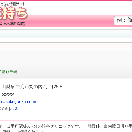
【佐々木眼科医院】
日帰り手術
31 山梨県 甲府市丸の内2丁目25-8
2-3222
w.sasaki-ganka.com/
7分 [
地図
]
院」は甲府駅徒歩7分の眼科クリニックです。一般眼科、白内障日帰り
お気軽にご相談ください。