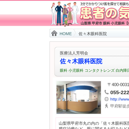
山梨県 甲府市 眼科 小児眼科
HOME
佐々木眼科医院
医療法人芳明会
佐々木眼科医院
眼科
小児眼科
コンタクトレンズ
白内障
〒400-00
055-22
http://ww
甲府駅徒歩
山梨県甲府市丸の内の「佐々木眼科医
膜症治療など、眼に関するお悩みなど