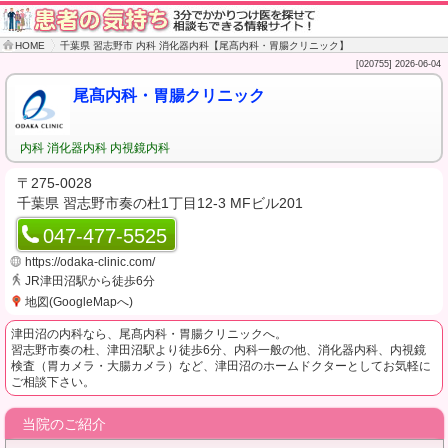
HOME
千葉県 習志野市 内科 消化器内科【尾髙内科・胃腸クリニック】
[020755] 2026-06-04
尾髙内科・胃腸クリニック
内科 消化器内科 内視鏡内科
〒275-0028
千葉県 習志野市奏の杜1丁目12-3 MFビル201
047-477-5525
https://odaka-clinic.com/
JR津田沼駅から徒歩6分
地図(GoogleMapへ)
津田沼の内科なら、尾髙内科・胃腸クリニックへ。
習志野市奏の杜、津田沼駅より徒歩6分、内科一般の他、消化器内科、内視鏡
検査（胃カメラ・大腸カメラ）など、津田沼のホームドクターとしてお気軽に
ご相談下さい。
当院のご紹介