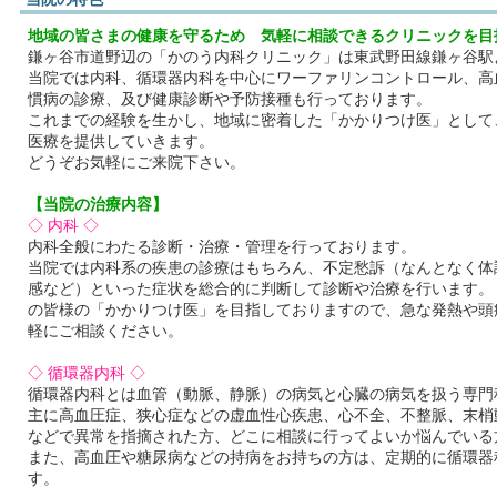
地域の皆さまの健康を守るため 気軽に相談できるクリニックを目
鎌ヶ谷市道野辺の「かのう内科クリニック」は東武野田線鎌ヶ谷駅
当院では内科、循環器内科を中心にワーファリンコントロール、高
慣病の診療、及び健康診断や予防接種も行っております。
これまでの経験を生かし、地域に密着した「かかりつけ医」として
医療を提供していきます。
どうぞお気軽にご来院下さい。
【当院の治療内容】
◇ 内科 ◇
内科全般にわたる診断・治療・管理を行っております。
当院では内科系の疾患の診療はもちろん、不定愁訴（なんとなく体
感など）といった症状を総合的に判断して診断や治療を行います。
の皆様の「かかりつけ医」を目指しておりますので、急な発熱や頭
軽にご相談ください。
◇ 循環器内科 ◇
循環器内科とは血管（動脈、静脈）の病気と心臓の病気を扱う専門
主に高血圧症、狭心症などの虚血性心疾患、心不全、不整脈、末梢
などで異常を指摘された方、どこに相談に行ってよいか悩んでいる
また、高血圧や糖尿病などの持病をお持ちの方は、定期的に循環器
す。