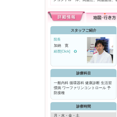
スタッフご紹介
院長
加納 寛
経歴[Click]
診療科目
一般内科 循環器科 健康診断 生活習
慣病 ワーファリンコントロール 予
防接種
診察時間
月・水・金・土