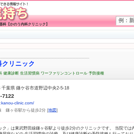
環器科【かのう内科クリニック】
科クリニック
科
健康診断
生活習慣病 ワーファリンコントロール 予防接種
13 千葉県 鎌ケ谷市道野辺中央2-5-18
6-7122
.kanou-clinic.com/
 鎌ヶ谷駅から徒歩2分 [
地図
]
ック」は東武野田線鎌ヶ谷駅より徒歩2分のクリニックです。 当院では
糖尿病などの 生活習慣病の診療、及び健康診断や予防接種も行っており