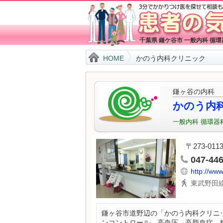
千葉県 鎌ケ谷市 一般内科 循
HOME
かのう内科クリニック
鎌ヶ谷の内科
かのう内
一般内科
循環器
〒273-01
047-44
http://www
東武野田線
鎌ヶ谷市道野辺の「かのう内科クリニ
ンコントロール、高血圧、高脂血症、