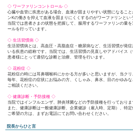
◇ ワーファリンコントロール ◇
心臓や血管に疾患がある場合、血液が固まりやすい状態になること
ンKの働きを抑えて血液を固まりにくくするのがワーファリンとい
当院では患者さまの状態を把握して、服用するワーファリンの量を
ールを行っています。
◇ 生活習慣病 ◇
生活習慣病とは、高血圧・高脂血症・糖尿病など、生活習慣が発症
いる疾患の総称です。当院では、生活習慣の見直しやアドバイス（
患者様にとって適切な診断と治療、管理を行います。
◇ 花粉症 ◇
花粉症の時には耳鼻咽喉科にかかる方が多いと思いますが、当クリ
毎年、花粉症の症状にお悩みの方、くしゃみ、鼻水、目のかゆみな
ご相談ください。
◇ 健康診断・予防接種 ◇
当院ではインフルエンザ、肺炎球菌などの予防接種を行っておりま
また、健康診断は一般健康診断、企業健診（雇入時、定期）、特定
ご希望の方は、まずお電話にてお問い合わせください。
院長からひと言