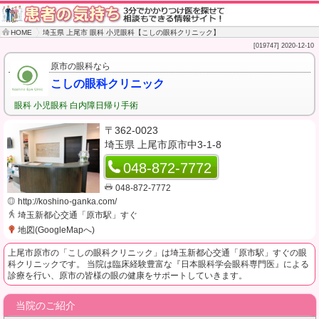
HOME
埼玉県 上尾市 眼科 小児眼科【こしの眼科クリニック】
[019747] 2020-12-10
原市の眼科なら
こしの眼科クリニック
眼科
小児眼科
白内障日帰り手術
〒362-0023
埼玉県 上尾市原市中3-1-8
048-872-7772
048-872-7772
http://koshino-ganka.com/
埼玉新都心交通「原市駅」すぐ
地図(GoogleMapへ)
上尾市原市の「こしの眼科クリニック」は埼玉新都心交通「原市駅」すぐの眼
科クリニックです。 当院は臨床経験豊富な『日本眼科学会眼科専門医』による
診療を行い、原市の皆様の眼の健康をサポートしていきます。
当院のご紹介