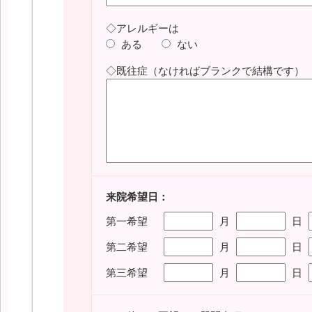
◇アレルギーは
ある
ない
◇既往症（なければブランクで結構です）
来院希望日：
第一希望
月
日
第二希望
月
日
第三希望
月
日