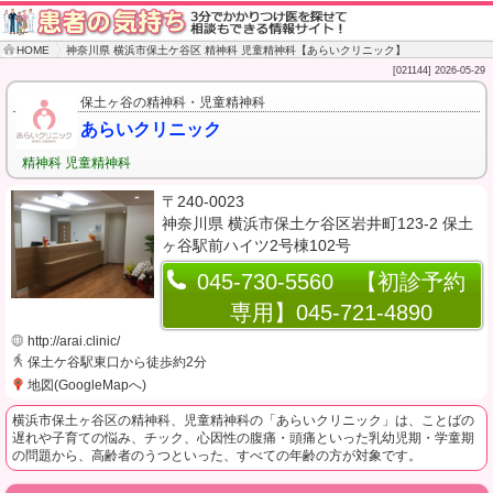
HOME
神奈川県 横浜市保土ケ谷区 精神科 児童精神科【あらいクリニック】
[021144] 2026-05-29
保土ヶ谷の精神科・児童精神科
あらいクリニック
精神科 児童精神科
〒240-0023
神奈川県 横浜市保土ケ谷区岩井町123-2 保土
ヶ谷駅前ハイツ2号棟102号
045-730-5560 【初診予約
専用】045-721-4890
http://arai.clinic/
保土ケ谷駅東口から徒歩約2分
地図(GoogleMapへ)
横浜市保土ヶ谷区の精神科、児童精神科の「あらいクリニック」は、ことばの
遅れや子育ての悩み、チック、心因性の腹痛・頭痛といった乳幼児期・学童期
の問題から、高齢者のうつといった、すべての年齢の方が対象です。