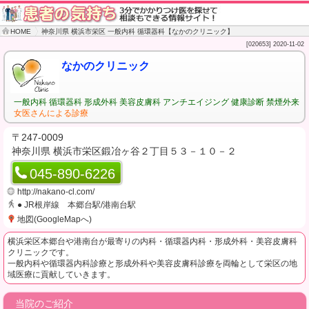
HOME
神奈川県 横浜市栄区 一般内科 循環器科【なかのクリニック】
[020653] 2020-11-02
なかのクリニック
一般内科
循環器科
形成外科
美容皮膚科
アンチエイジング
健康診断
禁煙外来
女医さんによる診療
〒247-0009
神奈川県 横浜市栄区鍛冶ヶ谷２丁目５３－１０－２
045-890-6226
http://nakano-cl.com/
● JR根岸線 本郷台駅/港南台駅
地図(GoogleMapへ)
横浜栄区本郷台や港南台が最寄りの内科・循環器内科・形成外科・美容皮膚科
クリニックです。
一般内科や循環器内科診療と形成外科や美容皮膚科診療を両輪として栄区の地
域医療に貢献していきます。
当院のご紹介