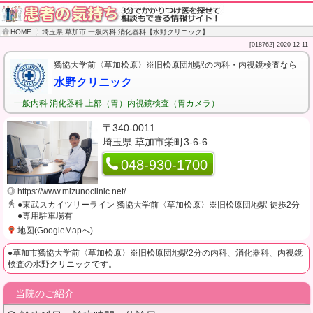
HOME
埼玉県 草加市 一般内科 消化器科【水野クリニック】
[018762] 2020-12-11
獨協大学前〈草加松原〉※旧松原団地駅の内科・内視鏡検査なら
水野クリニック
一般内科
消化器科
上部（胃）内視鏡検査（胃カメラ）
〒340-0011
埼玉県 草加市栄町3-6-6
048-930-1700
https://www.mizunoclinic.net/
●東武スカイツリーライン 獨協大学前〈草加松原〉※旧松原団地駅 徒歩2分
●専用駐車場有
地図(GoogleMapへ)
●草加市獨協大学前〈草加松原〉※旧松原団地駅2分の内科、消化器科、内視鏡
検査の水野クリニックです。
当院のご紹介