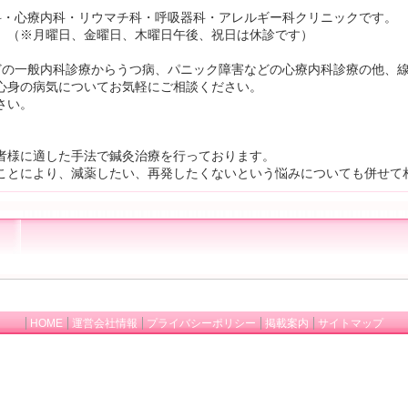
科・心療内科・リウマチ科・呼吸器科・アレルギー科クリニックです。
。（※月曜日、金曜日、木曜日午後、祝日は休診です）
どの一般内科診療からうつ病、パニック障害などの心療内科診療の他、
心身の病気についてお気軽にご相談ください。
さい。
者様に適した手法で鍼灸治療を行っております。
ことにより、減薬したい、再発したくないという悩みについても併せて
HOME
運営会社情報
プライバシーポリシー
掲載案内
サイトマップ