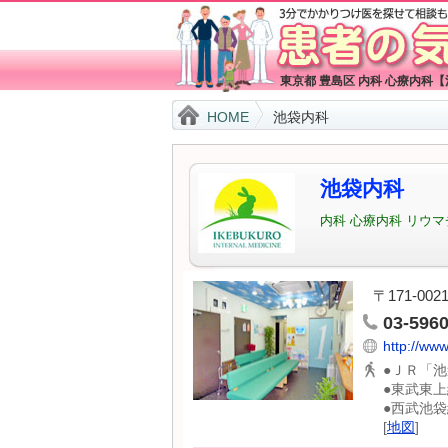
東京都 豊島区 内科 心療内科
HOME
池袋内科
池袋内科
内科 心療内科 リウ
〒171-0
03-596
http://ww
●ＪＲ「
●東武東
●西武池
[
地図
]