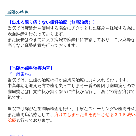
当院の特色
【出来る限り痛くない歯科治療（無痛治療）】
当院では麻酔針を使用する場合にチクッとした痛みを軽減する為に
表面麻酔を行なっております。
また院長は今までに大学病院で麻酔科に在籍しており、全身麻酔な
痛くない麻酔処置を行っております。
【当院の歯科治療内容】
『一般歯科』
当院では、虫歯の治療のほか歯周病治療に力を入れております。
中高年期を迎えた方で歯を失ってしまう一番の原因は歯周病なので
歯周病とは自覚症状が無く徐々に症状が進行し、あごの骨が溶けて
気です。
当院では綿密な歯周病検査を行い、丁寧なスケーリングや歯周外科
また歯周病治療として、
溶けてしまった骨を再生させるＧＴＲ法や
治療
も行っております。