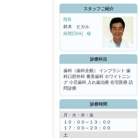
スタッフご紹介
院長
鈴木 ヒカル
経歴[Click]
診療科目
歯科（歯科全般） インプラント 歯
科口腔外科 審美歯科 ホワイトニン
グ 小児歯科 入れ歯治療 在宅医療 訪
問診療
診察時間
月・火・水・金
【
１０：００～１３：００
１７：００～２０：００
土