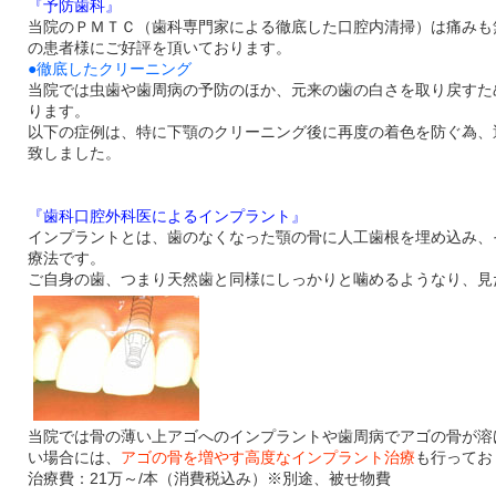
『予防歯科』
当院のＰＭＴＣ（歯科専門家による徹底した口腔内清掃）は痛みも
の患者様にご好評を頂いております。
●徹底したクリーニング
当院では虫歯や歯周病の予防のほか、元来の歯の白さを取り戻すた
ります。
以下の症例は、特に下顎のクリーニング後に再度の着色を防ぐ為、
致しました。
『歯科口腔外科医によるインプラント』
インプラントとは、歯のなくなった顎の骨に人工歯根を埋め込み、
療法です。
ご自身の歯、つまり天然歯と同様にしっかりと噛めるようなり、見
当院では骨の薄い上アゴへのインプラントや歯周病でアゴの骨が溶
い場合には、
アゴの骨を増やす高度なインプラント治療
も行ってお
治療費：21万～/本（消費税込み）※別途、被せ物費