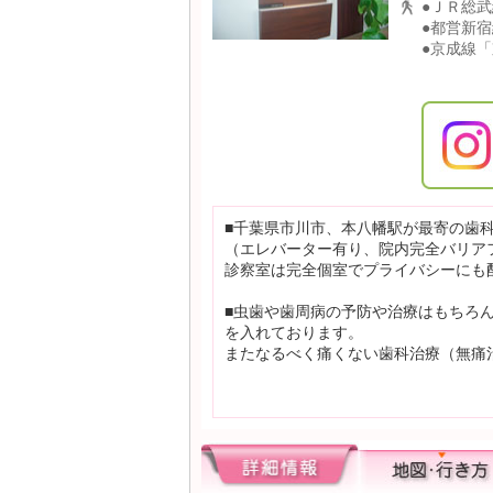
●ＪＲ総
●都営新
●京成線
■千葉県市川市、本八幡駅が最寄の歯
（エレバーター有り、院内完全バリア
診察室は完全個室でプライバシーにも
■虫歯や歯周病の予防や治療はもちろ
を入れております。
またなるべく痛くない歯科治療（無痛