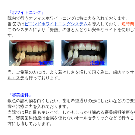
『ホワイトニング』
院内で行うオフィスホワイトニングに特に力を入れております。
当院では
ビヨンドホワイトニングシステム
を導入しており、
短時間
このシステムにより「発熱」のほとんどない安全なライトを使用し
す。
尚、ご希望の方には、より若々しさを増して頂く為に、歯肉マッサ
ルエステ
も行っております。
『審美歯科』
銀色の詰め物を白くしたい、歯を希望通りの形にしたいなどのご要
歯科治療に力を入れております。
当院では見た目もキレイで、しかもしっかり噛める審美歯科治療を
尚、審美歯科治療は金属を使わないオールセラミックなどで行うこ
方にも適しております。