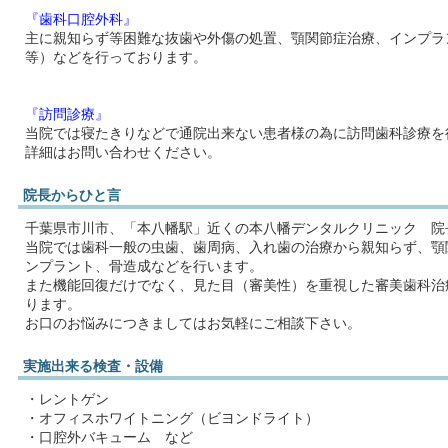
『歯科口腔外科』
主に親知らず等困難な抜歯や外傷の処置、顎関節症治療、インプラ
等）などを行っております。
『訪問診療』
当院では寝たきりなどで通院出来ない患者様の為に訪問歯科診療を
詳細はお問い合わせください。
院長からひと言
千葉県市川市、「本八幡駅」近くの本八幡デンタルクリニック 院
当院では歯科一般の虫歯、歯周病、入れ歯の治療から親知らず、顎
ンプラント、骨造成などを行います。
また機能回復だけでなく、見た目（審美性）を重視した審美歯科治
ります。
お口のお悩みにつきましてはお気軽にご相談下さい。
実施出来る検査・設備
・レントゲン
・オフィスホワイトニング（ビヨンドライト）
・口腔外バキューム など