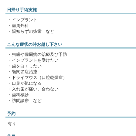
日帰り手術実施
・インプラント
・歯周外科
・親知らずの抜歯 など
こんな症状の時お越し下さい
・虫歯や歯周病の治療及び予防
・インプラントを受けたい
・歯を白くしたい
・顎関節症治療
・ドライマウス（口腔乾燥症）
・口臭が気になる
・入れ歯が痛い、合わない
・歯科検診
・訪問診療 など
予約
有り