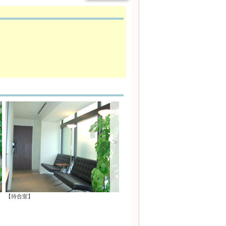
>
【待合室】
【個室の治療用診察室】