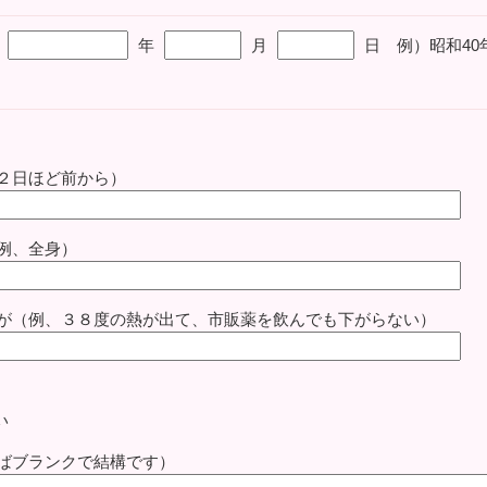
年
月
日 例）昭和40年
２日ほど前から）
例、全身）
が（例、３８度の熱が出て、市販薬を飲んでも下がらない）
い
ばブランクで結構です）