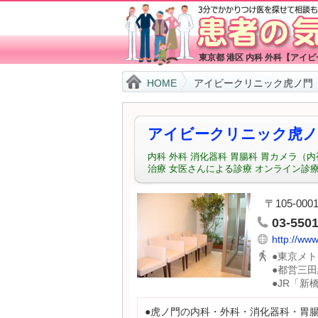
東京都 港区 内科 外科【アイ
HOME
アイビークリニック虎ノ門
アイビークリニック虎ノ
内科 外科 消化器科 胃腸科 胃カメラ（
治療 女医さんによる診療 オンライン診療
〒105-00
03-5501
http://www.
●東京メ
●都営三田
●JR「新
●虎ノ門の内科・外科・消化器科・胃