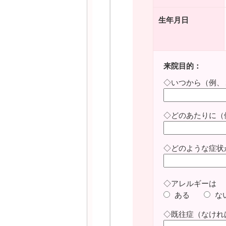
生年月日
来院目的：
◇いつから（例、
◇どのあたりに（
◇どのような症状
◇アレルギーは
ある
な
◇既往症（なけれ