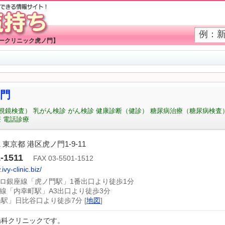
ビークリニック虎ノ門】
門
内視鏡検査） 乳がん検診 がん検診 健康診断（健診） 糖尿病治療（糖尿病検査
 電話診療
01 東京都 港区虎ノ門1-9-11
-1511
FAX 03-5501-1512
ivy-clinic.biz/
トロ銀座線「虎ノ門駅」1番出口より徒歩1分
線「内幸町駅」A3出口より徒歩3分
橋駅」日比谷口より徒歩7分 [
地図
]
腸科クリニックです。