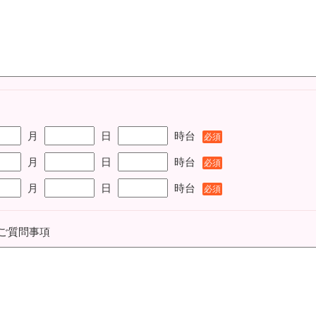
月
日
時台
必須
月
日
時台
必須
月
日
時台
必須
ご質問事項