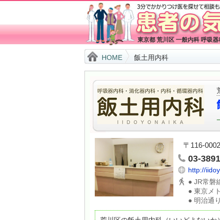
東京都 荒川区 一般内科 呼吸
HOME
飯土用内科
〒116-00
03-389
http://iid
● JR常
● 東京メ
● 明治通