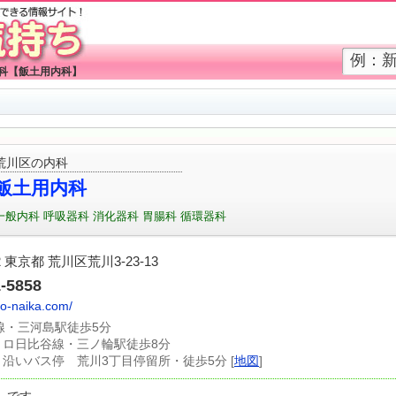
器科【飯土用内科】
荒川区の内科
飯土用内科
一般内科
呼吸器科
消化器科
胃腸科
循環器科
02 東京都 荒川区荒川3-23-13
1-5858
oyo-naika.com/
磐線・三河島駅徒歩5分
トロ日比谷線・三ノ輪駅徒歩8分
り沿いバス停 荒川3丁目停留所・徒歩5分 [
地図
]