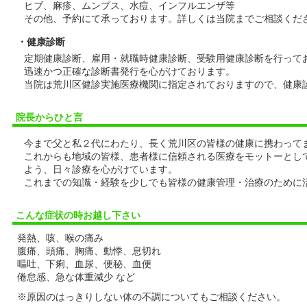
ヒブ、麻疹、ムンプス、水痘、インフルエンザ等
その他、予約にて承っております。詳しくは当院までご相談くだ
・健康診断
定期健康診断、雇用・就職時健康診断、受験用健康診断を行って
迅速かつ正確な診断書発行を心がけております。
当院は荒川区健診実施医療機関に指定されておりますので、健康
院長からひと言
今まで父と私２代にわたり、長く荒川区の皆様の健康に携わって
これからも地域の皆様、患者様に信頼される医療をモットーとし
よう、日々診療を心がけています。
これまでの知識・経験を少しでも皆様の健康管理・治療のために
こんな症状の時お越し下さい
発熱、咳、喉の痛み
腹痛、頭痛、胸痛、動悸、息切れ
嘔吐、下痢、血尿、便秘、血便
倦怠感、急な体重減少 など
※原因のはっきりしない体の不調についてもご相談ください。