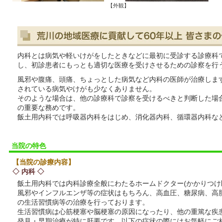
診察室】
【外観】
内科とは病気や軽いけがをしたときなどに最初に受診する診療科
し、初診患者にもっとも適切な医療を受けさせるための診察を行
風邪や腹痛、頭痛、ちょっとした病気など内科の医師が治療しま
されている病気やけがも少なくありません。
そのような場合は、他の診療科で診察を受けるべきと判断した場
の重要な務めです。
飯土用内科では呼吸器内科をはじめ、消化器内科、循環器内科な
当院の特色
【当院の診療内容】
◇ 内科 ◇
飯土用内科では内科診療全般にわたるホームドクター(かかりつけ
風邪やインフルエンザ等の症状はもちろん、高血圧、糖尿病、高
の生活習慣病等の治療を行っております。
生活習慣病は心筋梗塞や脳梗塞の原因になったり、他の重篤な疾
発見・早期治療が特に肝要です。以下の症状の際にはお気軽にご