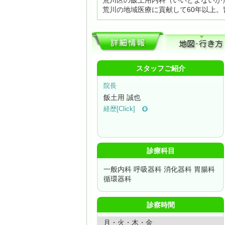
荒川区の飯土用内科（いいどよないか
荒川の地域医療に貢献して60年以上
スタッフご紹介
院長
飯土用 誠也
経歴[Click]
診療科目
一般内科 呼吸器科 消化器科 胃腸科
循環器科
診察時間
月・火・木・金