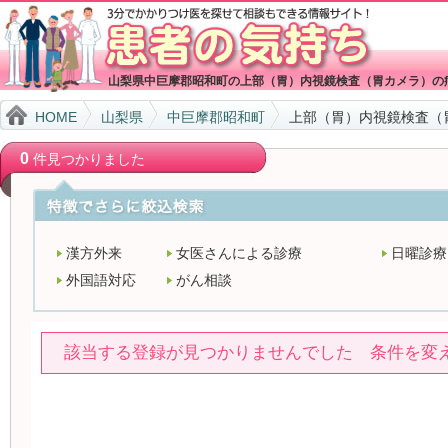
山梨県中巨摩郡昭和町の上部（胃）内視鏡検査（胃カメラ）の
HOME
山梨県
中巨摩郡昭和町
上部（胃）内視鏡検査（
0
件見つかりました
漢方外来
女医さんによる診療
日曜診療
外国語対応
がん相談
該当する登録が見つかりませんでした 条件を