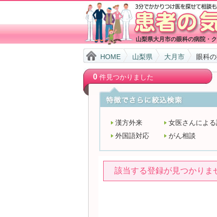
山梨県大月市の眼科の病院・ク
HOME
山梨県
大月市
眼科の
0
件見つかりました
漢方外来
女医さんによる
外国語対応
がん相談
該当する登録が見つかりま