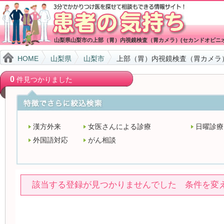
山梨県山梨市の上部（胃）内視鏡検査（胃カメラ）(セカンドオピニ
HOME
山梨県
山梨市
上部（胃）内視鏡検査（胃カメラ）
0
件見つかりました
漢方外来
女医さんによる診療
日曜診療
外国語対応
がん相談
該当する登録が見つかりませんでした 条件を