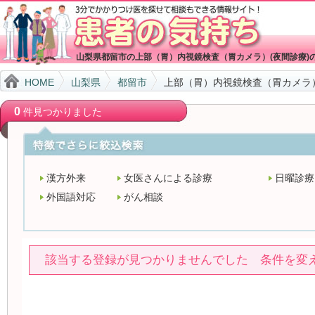
山梨県都留市の上部（胃）内視鏡検査（胃カメラ）(夜間診療)
HOME
山梨県
都留市
上部（胃）内視鏡検査（胃カメラ）
0
件見つかりました
漢方外来
女医さんによる診療
日曜診療
外国語対応
がん相談
該当する登録が見つかりませんでした 条件を