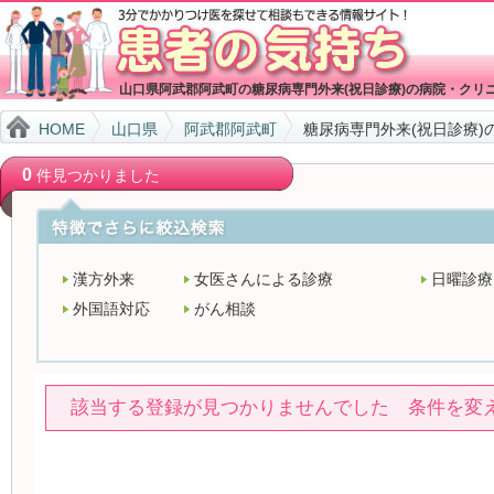
山口県阿武郡阿武町の糖尿病専門外来(祝日診療)の病院・クリ
HOME
山口県
阿武郡阿武町
糖尿病専門外来(祝日診療)
0
件見つかりました
漢方外来
女医さんによる診療
日曜診療
外国語対応
がん相談
該当する登録が見つかりませんでした 条件を