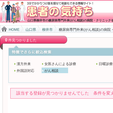
山口県柳井市の糖尿病専門外来(がん相談)の病院・クリニック
HOME
山口県
柳井市
糖尿病専門外来(がん相談)の病院
0
件見つかりました
漢方外来
女医さんによる診療
日曜診療
外国語対応
がん相談
該当する登録が見つかりませんでした 条件を