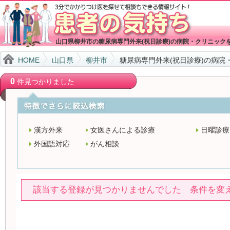
山口県柳井市の糖尿病専門外来(祝日診療)の病院・クリニック
HOME
山口県
柳井市
糖尿病専門外来(祝日診療)の病院
0
件見つかりました
漢方外来
女医さんによる診療
日曜診療
外国語対応
がん相談
該当する登録が見つかりませんでした 条件を