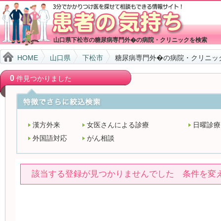
山口県下松市の糖尿病専門外�の病院・クリニックを検索
HOME
山口県
下松市
糖尿病専門外�の病院・クリニッ
0
件見つかりました
漢方外来
女医さんによる診療
日曜診療
外国語対応
がん相談
該当する登録が見つかりませんでした 条件を