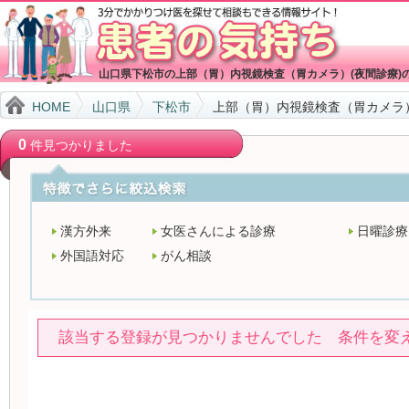
山口県下松市の上部（胃）内視鏡検査（胃カメラ）(夜間診療)
HOME
山口県
下松市
上部（胃）内視鏡検査（胃カメラ）
0
件見つかりました
漢方外来
女医さんによる診療
日曜診療
外国語対応
がん相談
該当する登録が見つかりませんでした 条件を