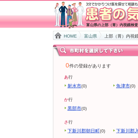
富山県の上部（胃）内視鏡検査
HOME
富山県
上部（胃）内視
0
件の登録があります
あ
行
射水市
魚津市
(0)
(0)
か
行
黒部市
(0)
さ
行
下新川郡朝日町
下新川郡
(0)