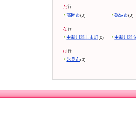
た
行
高岡市
砺波市
(0)
(0)
な
行
中新川郡上市町
中新川郡
(0)
は
行
氷見市
(0)