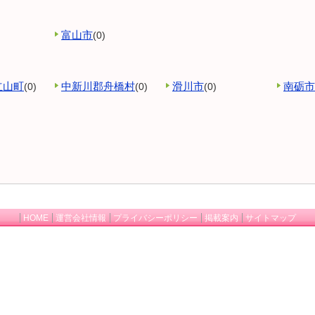
富山市
(0)
立山町
中新川郡舟橋村
滑川市
南砺市
(0)
(0)
(0)
HOME
運営会社情報
プライバシーポリシー
掲載案内
サイトマップ