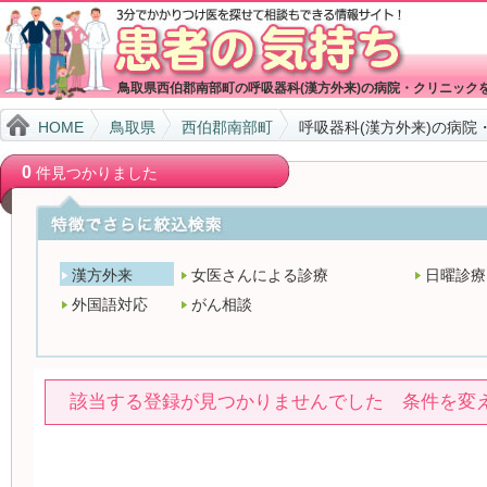
鳥取県西伯郡南部町の呼吸器科(漢方外来)の病院・クリニック
HOME
鳥取県
西伯郡南部町
呼吸器科(漢方外来)の病院
0
件見つかりました
漢方外来
女医さんによる診療
日曜診療
外国語対応
がん相談
該当する登録が見つかりませんでした 条件を