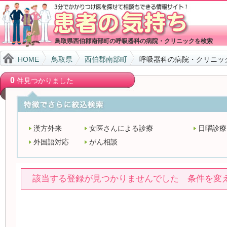
鳥取県西伯郡南部町の呼吸器科の病院・クリニックを検索
HOME
鳥取県
西伯郡南部町
呼吸器科の病院・クリニッ
0
件見つかりました
漢方外来
女医さんによる診療
日曜診療
外国語対応
がん相談
該当する登録が見つかりませんでした 条件を