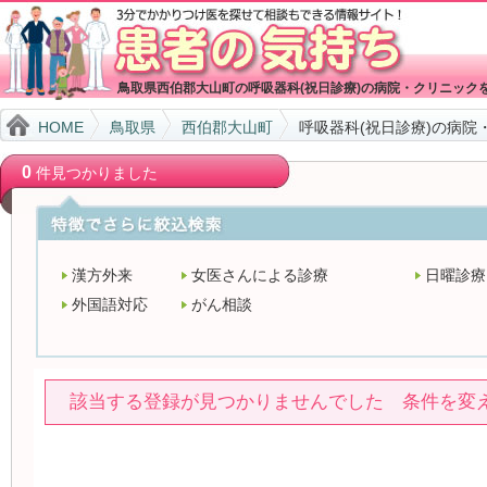
鳥取県西伯郡大山町の呼吸器科(祝日診療)の病院・クリニック
HOME
鳥取県
西伯郡大山町
呼吸器科(祝日診療)の病院
0
件見つかりました
漢方外来
女医さんによる診療
日曜診療
外国語対応
がん相談
該当する登録が見つかりませんでした 条件を