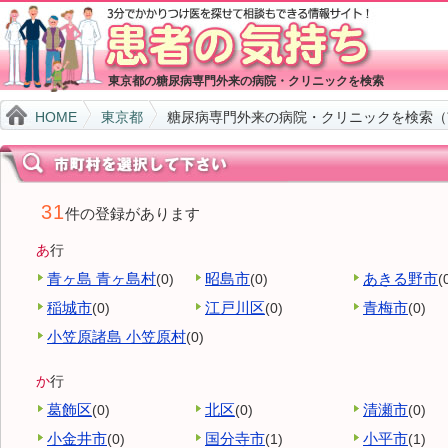
東京都の糖尿病専門外来の病院・クリニックを検索
HOME
東京都
糖尿病専門外来の病院・クリニックを検索（
31
件の登録があります
あ
行
青ヶ島 青ヶ島村
昭島市
あきる野市
(0)
(0)
(
稲城市
江戸川区
青梅市
(0)
(0)
(0)
小笠原諸島 小笠原村
(0)
か
行
葛飾区
北区
清瀬市
(0)
(0)
(0)
小金井市
国分寺市
小平市
(0)
(1)
(1)