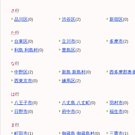
さ
行
品川区
渋谷区
新宿区
(0)
(2)
(0)
た
行
台東区
立川市
多摩市
(0)
(1)
(2)
利島 利島村
豊島区
(0)
(2)
な
行
中野区
新島 新島村
西多摩郡奥
(2)
(0)
西東京市
練馬区
(0)
(2)
は
行
八王子市
八丈島 八丈町
羽村市
(0)
(0)
(0)
日野市
府中市
福生市
(0)
(1)
(0)
ま
行
町田市
御蔵島 御蔵島村
三鷹市
(1)
(0)
(1)