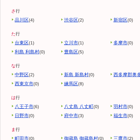
さ
行
品川区
渋谷区
新宿区
(4)
(2)
(0)
た
行
台東区
立川市
多摩市
(1)
(1)
(0)
利島 利島村
豊島区
(0)
(5)
な
行
中野区
新島 新島村
西多摩郡奥
(2)
(0)
西東京市
練馬区
(0)
(8)
は
行
八王子市
八丈島 八丈町
羽村市
(6)
(0)
(0)
日野市
府中市
福生市
(0)
(3)
(0)
ま
行
町田市
御蔵島 御蔵島村
三鷹市
(0)
(0)
(2)