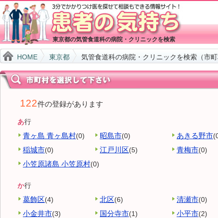
東京都の気管食道科の病院・クリニックを検索
HOME
東京都
気管食道科の病院・クリニックを検索（市町
122
件の登録があります
あ
行
青ヶ島 青ヶ島村
昭島市
あきる野市
(0)
(0)
(
稲城市
江戸川区
青梅市
(0)
(5)
(0)
小笠原諸島 小笠原村
(0)
か
行
葛飾区
北区
清瀬市
(4)
(6)
(0)
小金井市
国分寺市
小平市
(3)
(1)
(2)