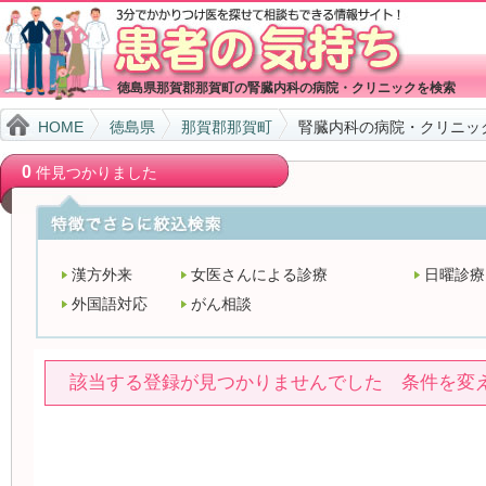
徳島県那賀郡那賀町の腎臓内科の病院・クリニックを検索
HOME
徳島県
那賀郡那賀町
腎臓内科の病院・クリニッ
0
件見つかりました
漢方外来
女医さんによる診療
日曜診療
外国語対応
がん相談
該当する登録が見つかりませんでした 条件を