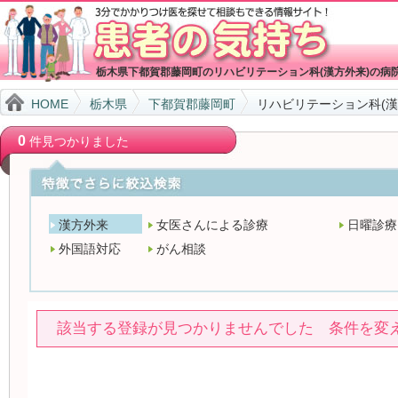
栃木県下都賀郡藤岡町のリハビリテーション科(漢方外来)の病
HOME
栃木県
下都賀郡藤岡町
リハビリテーション科(漢
0
件見つかりました
漢方外来
女医さんによる診療
日曜診療
外国語対応
がん相談
該当する登録が見つかりませんでした 条件を