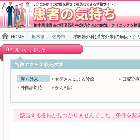
栃木県佐野市の呼吸器外科(漢方外来)の病院・クリニックを検
HOME
栃木県
佐野市
呼吸器外科(漢方外来)の病院・ク
0
件見つかりました
漢方外来
女医さんによる診療
日曜診療
外国語対応
がん相談
該当する登録が見つかりませんでした 条件を