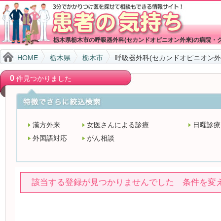
栃木県栃木市の呼吸器外科(セカンドオピニオン外来)の病院・
HOME
栃木県
栃木市
呼吸器外科(セカンドオピニオン外
0
件見つかりました
漢方外来
女医さんによる診療
日曜診療
外国語対応
がん相談
該当する登録が見つかりませんでした 条件を