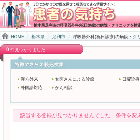
栃木県足利市の呼吸器外科(祝日診療)の病院・クリニックを検
HOME
栃木県
足利市
呼吸器外科(祝日診療)の病院・ク
0
件見つかりました
漢方外来
女医さんによる診療
日曜診療
外国語対応
がん相談
該当する登録が見つかりませんでした 条件を