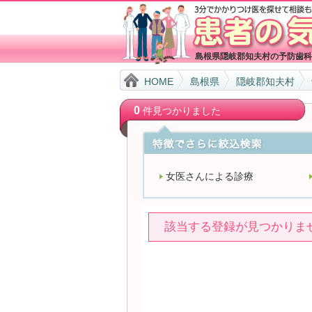
島根県隠岐郡知夫村の予防歯科
HOME
島根県
隠岐郡知夫村
0
件見つかりました
女医さんによる診療
該当する登録が見つかりま