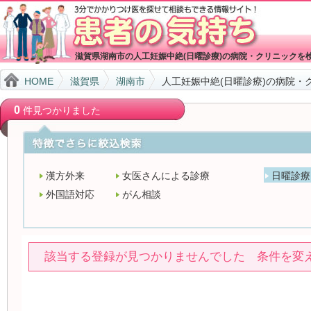
滋賀県湖南市の人工妊娠中絶(日曜診療)の病院・クリニックを
HOME
滋賀県
湖南市
人工妊娠中絶(日曜診療)の病院・
0
件見つかりました
漢方外来
女医さんによる診療
日曜診療
外国語対応
がん相談
該当する登録が見つかりませんでした 条件を