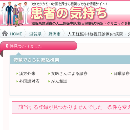
滋賀県野洲市の人工妊娠中絶(祝日診療)の病院・クリニックを
HOME
滋賀県
野洲市
人工妊娠中絶(祝日診療)の病院・
0
件見つかりました
漢方外来
女医さんによる診療
日曜診療
外国語対応
がん相談
該当する登録が見つかりませんでした 条件を