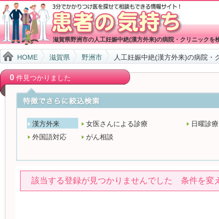
滋賀県野洲市の人工妊娠中絶(漢方外来)の病院・クリニックを
HOME
滋賀県
野洲市
人工妊娠中絶(漢方外来)の病院・
0
件見つかりました
漢方外来
女医さんによる診療
日曜診療
外国語対応
がん相談
該当する登録が見つかりませんでした 条件を