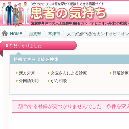
滋賀県草津市の人工妊娠中絶(セカンドオピニオン外来)の病院
HOME
滋賀県
草津市
人工妊娠中絶(セカンドオピニオン
0
件見つかりました
漢方外来
女医さんによる診療
日曜診療
外国語対応
がん相談
該当する登録が見つかりませんでした 条件を