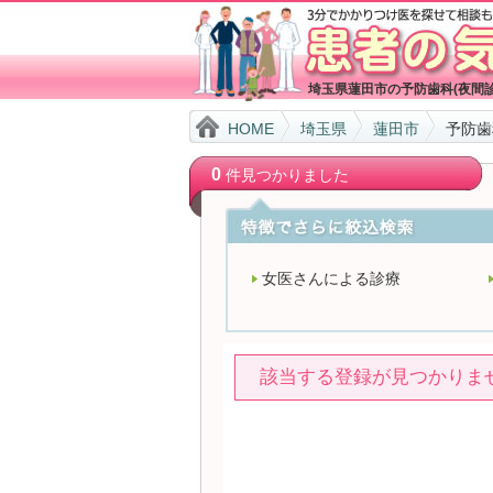
埼玉県蓮田市の予防歯科(夜間
HOME
埼玉県
蓮田市
予防歯
0
件見つかりました
女医さんによる診療
該当する登録が見つかりま