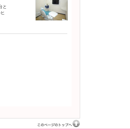
台と
ルヒ