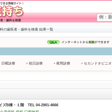
者・歯科を検索
科の歯医者・歯科を検索 結果一覧
日曜診療
祝日診療
夜間診療
セカンドオピニオ
B棟・１階 TEL 04-2901-4666
小児歯科 歯科 口腔外科