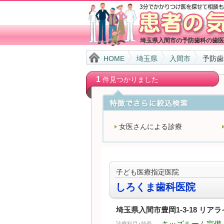
埼玉県入間市の予防歯科の歯医
HOME
埼玉県
入間市
予防歯
1
件見つかりました
女医さんによる診療
子ども医療指定医院
しろくま歯科医院
埼玉県入間市豊岡1-3-18 リアライズ
キッズルーム完備 
診療科目･特長