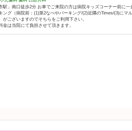
市駅」南口徒歩2分 お車でご来院の方は病院キッズコーナー前に一
グ（病院前：(1)第2なべやパーキング/(2)近隣のTimes/(3)にマ
）がございますのでそちらをご利用下さい。
料金は当院にて負担させて頂きます。