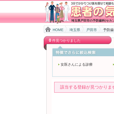
埼玉県戸田市の予防歯科(セカ
HOME
埼玉県
戸田市
予防歯
0
件見つかりました
女医さんによる診療
該当する登録が見つかりま