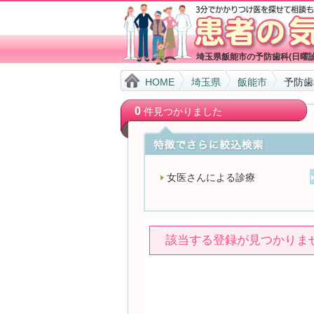
埼玉県飯能市の予防歯科(日曜
HOME
埼玉県
飯能市
予防歯
0
件見つかりました
女医さんによる診療
該当する登録が見つかりま