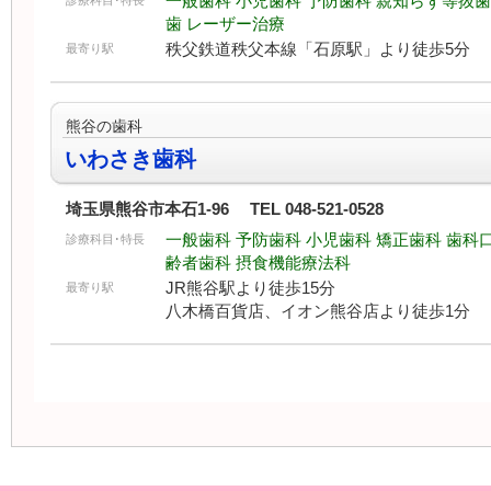
一般歯科 小児歯科 予防歯科 親知らず等抜歯
診療科目･特長
歯 レーザー治療
秩父鉄道秩父本線「石原駅」より徒歩5分
最寄り駅
熊谷の歯科
いわさき歯科
埼玉県熊谷市本石1-96 TEL 048-521-0528
一般歯科
予防歯科
小児歯科
矯正歯科
歯科
診療科目･特長
齢者歯科 摂食機能療法科
JR熊谷駅より徒歩15分
最寄り駅
八木橋百貨店、イオン熊谷店より徒歩1分