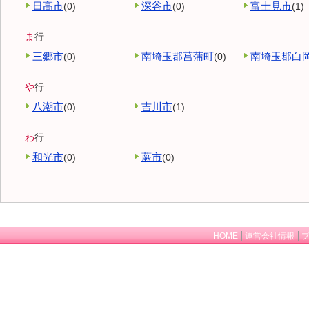
日高市
深谷市
富士見市
(0)
(0)
(1)
ま
行
三郷市
南埼玉郡菖蒲町
南埼玉郡白
(0)
(0)
や
行
八潮市
吉川市
(0)
(1)
わ
行
和光市
蕨市
(0)
(0)
HOME
運営会社情報