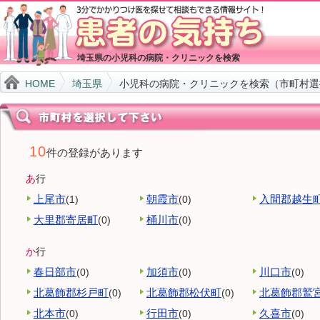
埼玉県の小児科の病院・クリニックを検索
HOME
埼玉県
小児科の病院・クリニックを検索（市町村選
10
件の登録があります
あ
行
上尾市
朝霞市
入間郡越生
(1)
(0)
大里郡寄居町
桶川市
(0)
(0)
か
行
春日部市
加須市
川口市
(0)
(0)
(0)
北葛飾郡杉戸町
北葛飾郡松伏町
北葛飾郡鷲
(0)
(0)
北本市
行田市
久喜市
(0)
(0)
(0)