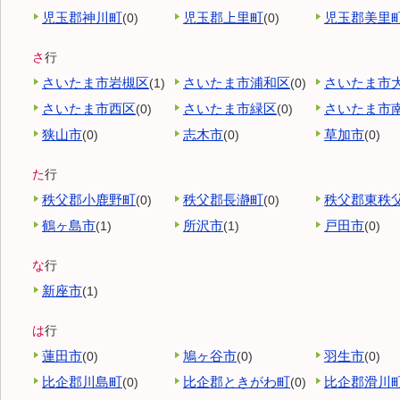
児玉郡神川町
児玉郡上里町
児玉郡美里
(0)
(0)
さ
行
さいたま市岩槻区
さいたま市浦和区
さいたま市
(1)
(0)
さいたま市西区
さいたま市緑区
さいたま市
(0)
(0)
狭山市
志木市
草加市
(0)
(0)
(0)
た
行
秩父郡小鹿野町
秩父郡長瀞町
秩父郡東秩
(0)
(0)
鶴ヶ島市
所沢市
戸田市
(1)
(1)
(0)
な
行
新座市
(1)
は
行
蓮田市
鳩ヶ谷市
羽生市
(0)
(0)
(0)
比企郡川島町
比企郡ときがわ町
比企郡滑川
(0)
(0)