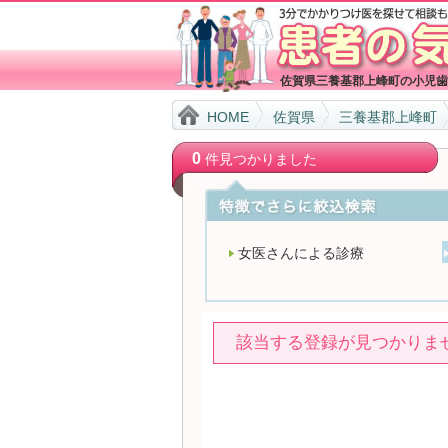
佐賀県三養基郡上峰町の小児歯
HOME
佐賀県
三養基郡上峰町
0
件見つかりました
女医さんによる診療
該当する登録が見つかりま