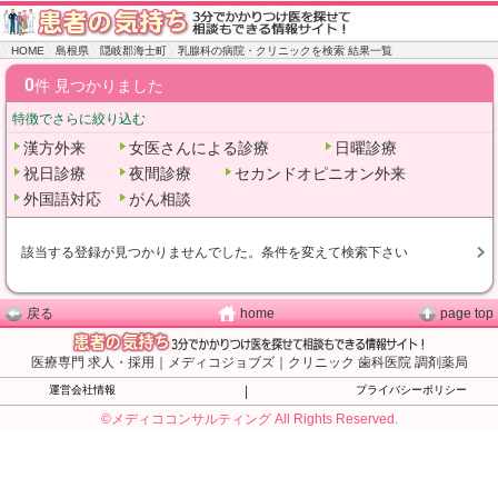
HOME
島根県
隠岐郡海士町
乳腺科の病院・クリニックを検索 結果一覧
0
件 見つかりました
特徴でさらに絞り込む
漢方外来
女医さんによる診療
日曜診療
祝日診療
夜間診療
セカンドオピニオン外来
外国語対応
がん相談
該当する登録が見つかりませんでした。条件を変えて検索下さい
戻る
home
page top
医療専門 求人・採用｜メディコジョブズ｜クリニック 歯科医院 調剤薬局
運営会社情報
|
プライバシーポリシー
©メディココンサルティング All Rights Reserved.