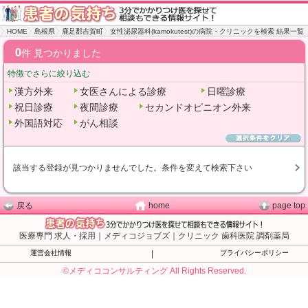
HOME
島根県
鹿足郡吉賀町
女性泌尿器科(kamokutest)の病院・クリニックを検索 結果一覧
0
件 見つかりました
特徴でさらに絞り込む
漢方外来
女医さんによる診療
日曜診療
祝日診療
夜間診療
セカンドオピニオン外来
外国語対応
がん相談
該当する登録が見つかりませんでした。条件を変えて検索下さい
戻る
home
page top
医療専門 求人・採用｜メディコジョブズ｜クリニック 歯科医院 調剤薬局
運営会社情報
|
プライバシーポリシー
©メディココンサルティング All Rights Reserved.